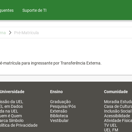
quentes
Suporte de TI
erna
Pré-Matrícula
é-matrícula para ingressante por Transferência Externa.
 Universidade
Ensino
Comunidade
issão da UEL
Graduação
Moradia Estuda
EL em Dados
Pesquisa/Pós
Casa de Cultur
ida na UEL
Extensão
Inclusão Social
uem é Quem
Biblioteca
Acessibilidade
arca Símbolo
Vestibular
Atividade Físic
lítica de Privacidade
TV UEL
UEL FM