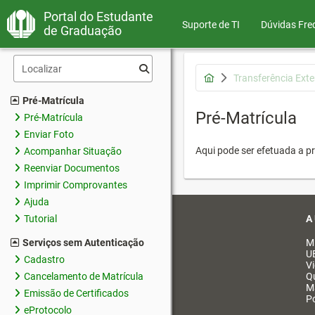
Portal do Estudante
Suporte de TI
Dúvidas Fre
de Graduação
Transferência Ext
Pré-Matrícula
Pré-Matrícula
Pré-Matrícula
Enviar Foto
Aqui pode ser efetuada a pr
Acompanhar Situação
Reenviar Documentos
Imprimir Comprovantes
Ajuda
A
Tutorial
Serviços sem Autenticação
M
U
Cadastro
V
Cancelamento de Matrícula
Q
M
Emissão de Certificados
Po
eProtocolo