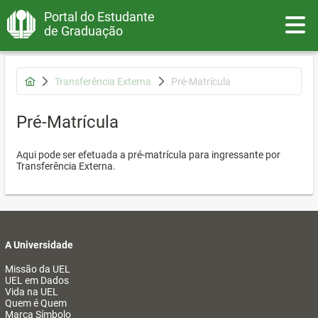
Portal do Estudante
Toggle
de Graduação
Transferência Externa
Pré-Matrícula
Pré-Matrícula
Aqui pode ser efetuada a pré-matrícula para ingressante por
Transferência Externa.
A Universidade
Missão da UEL
UEL em Dados
Vida na UEL
Quem é Quem
Marca Símbolo