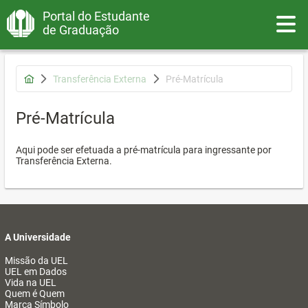
Portal do Estudante
Toggle
de Graduação
Transferência Externa
Pré-Matrícula
Pré-Matrícula
Aqui pode ser efetuada a pré-matrícula para ingressante por
Transferência Externa.
A Universidade
Missão da UEL
UEL em Dados
Vida na UEL
Quem é Quem
Marca Símbolo