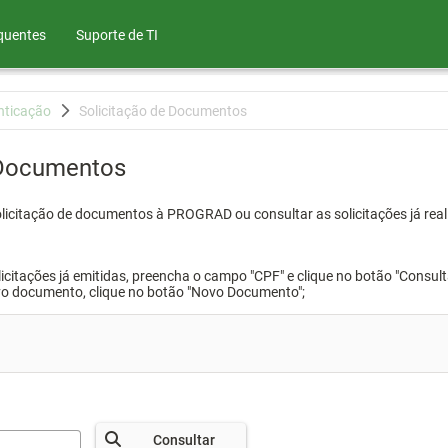
quentes
Suporte de TI
nticação
Solicitação de Documentos
 Documentos
olicitação de documentos à PROGRAD ou consultar as solicitações já real
icitações já emitidas, preencha o campo "CPF" e clique no botão "Consult
vo documento, clique no botão "Novo Documento";
Consultar