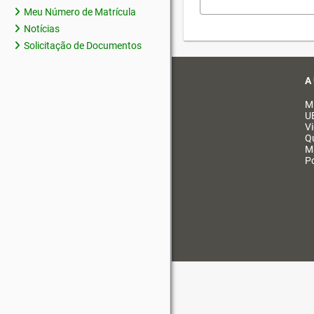
Meu Número de Matrícula
Notícias
Solicitação de Documentos
A
M
U
V
Q
M
Po