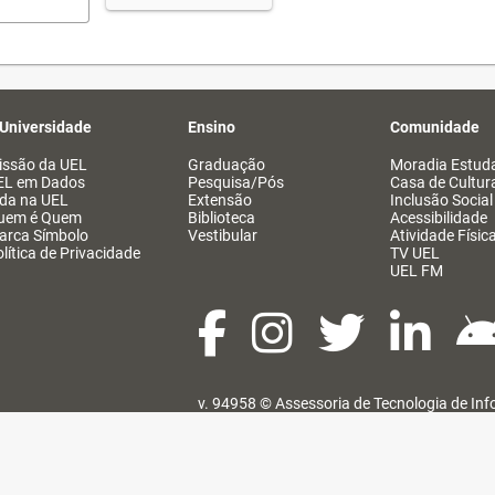
 Universidade
Ensino
Comunidade
issão da UEL
Graduação
Moradia Estuda
EL em Dados
Pesquisa/Pós
Casa de Cultur
ida na UEL
Extensão
Inclusão Social
uem é Quem
Biblioteca
Acessibilidade
arca Símbolo
Vestibular
Atividade Físic
lítica de Privacidade
TV UEL
UEL FM
v. 94958 ©
Assessoria de Tecnologia de In