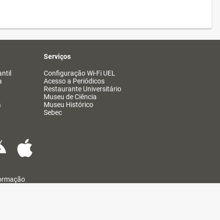
Serviços
ntil
Configuração Wi-Fi UEL
a
Acesso a Periódicos
Restaurante Universitário
Museu de Ciência
a
Museu Histórico
Sebec
formação
@