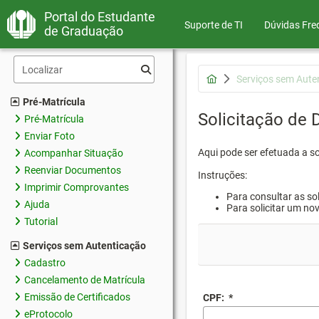
Portal do Estudante
Suporte de TI
Dúvidas Fre
de Graduação
Serviços sem Aute
Pré-Matrícula
Solicitação de
Pré-Matrícula
Enviar Foto
Aqui pode ser efetuada a s
Acompanhar Situação
Reenviar Documentos
Instruções:
Imprimir Comprovantes
Para consultar as sol
Ajuda
Para solicitar um no
Tutorial
Serviços sem Autenticação
Cadastro
Cancelamento de Matrícula
Emissão de Certificados
CPF:
*
eProtocolo