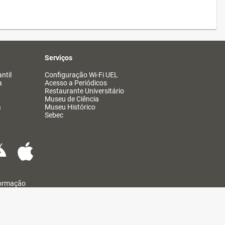
Serviços
ntil
Configuração Wi-Fi UEL
a
Acesso a Periódicos
Restaurante Universitário
Museu de Ciência
a
Museu Histórico
Sebec
formação
@