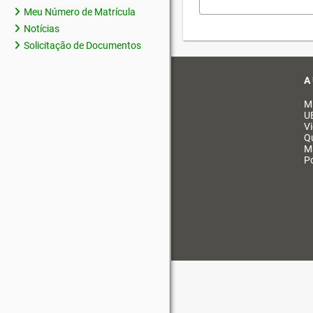
Meu Número de Matrícula
Notícias
Solicitação de Documentos
A
M
U
V
Q
M
Po