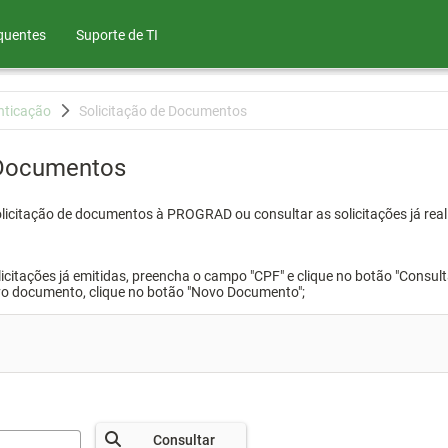
quentes
Suporte de TI
nticação
Solicitação de Documentos
 Documentos
olicitação de documentos à PROGRAD ou consultar as solicitações já real
icitações já emitidas, preencha o campo "CPF" e clique no botão "Consult
vo documento, clique no botão "Novo Documento";
Consultar