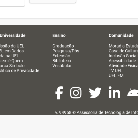
 Universidade
Ensino
Comunidade
issão da UEL
Graduação
Moradia Estuda
EL em Dados
Pesquisa/Pós
Casa de Cultur
ida na UEL
Extensão
Inclusão Social
uem é Quem
Biblioteca
Acessibilidade
arca Símbolo
Vestibular
Atividade Físic
lítica de Privacidade
TV UEL
UEL FM
v. 94958 ©
Assessoria de Tecnologia de In