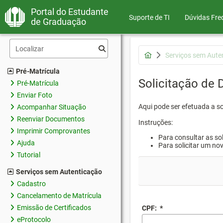
Portal do Estudante
Suporte de TI
Dúvidas Fre
de Graduação
Serviços sem Aute
Pré-Matrícula
Solicitação de
Pré-Matrícula
Enviar Foto
Aqui pode ser efetuada a s
Acompanhar Situação
Reenviar Documentos
Instruções:
Imprimir Comprovantes
Para consultar as sol
Ajuda
Para solicitar um no
Tutorial
Serviços sem Autenticação
Cadastro
Cancelamento de Matrícula
Emissão de Certificados
CPF:
*
eProtocolo