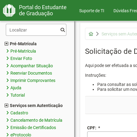
Portal do Estudante
Suporte de TI
Dúvidas Fre
de Graduação
Serviços sem Aute
Pré-Matrícula
Solicitação de
Pré-Matrícula
Enviar Foto
Aqui pode ser efetuada a s
Acompanhar Situação
Reenviar Documentos
Instruções:
Imprimir Comprovantes
Para consultar as sol
Ajuda
Para solicitar um no
Tutorial
Serviços sem Autenticação
Cadastro
Cancelamento de Matrícula
Emissão de Certificados
CPF:
*
eProtocolo