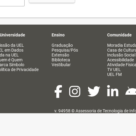
 Universidade
Ensino
Comunidade
issão da UEL
Graduação
Moradia Estuda
EL em Dados
Pesquisa/Pós
Casa de Cultur
ida na UEL
Extensão
Inclusão Social
uem é Quem
Biblioteca
Acessibilidade
arca Símbolo
Vestibular
Atividade Físic
lítica de Privacidade
TV UEL
UEL FM
v. 94958 ©
Assessoria de Tecnologia de In