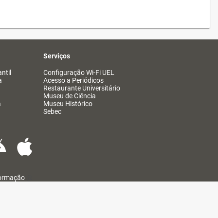
Serviços
ntil
Configuração Wi-Fi UEL
a
Acesso a Periódicos
Restaurante Universitário
Museu de Ciência
a
Museu Histórico
Sebec
formação
@