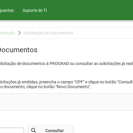
quentes
Suporte de TI
nticação
Solicitação de Documentos
 Documentos
olicitação de documentos à PROGRAD ou consultar as solicitações já real
icitações já emitidas, preencha o campo "CPF" e clique no botão "Consult
vo documento, clique no botão "Novo Documento";
Consultar