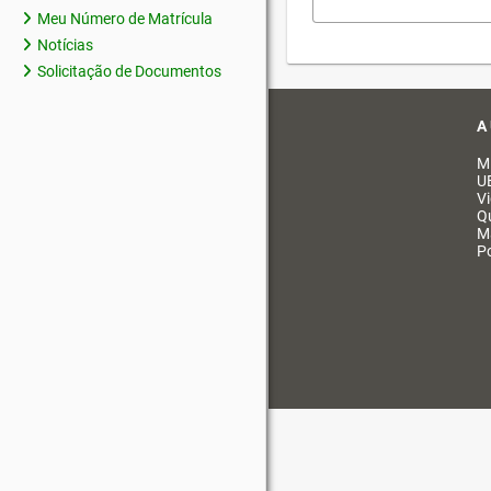
Meu Número de Matrícula
Notícias
Solicitação de Documentos
A
M
U
V
Q
M
Po