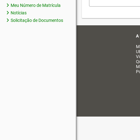
Meu Número de Matrícula
Notícias
Solicitação de Documentos
A
M
U
V
Q
M
Po