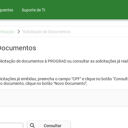
quentes
Suporte de TI
nticação
Solicitação de Documentos
 Documentos
olicitação de documentos à PROGRAD ou consultar as solicitações já real
icitações já emitidas, preencha o campo "CPF" e clique no botão "Consult
vo documento, clique no botão "Novo Documento";
Consultar