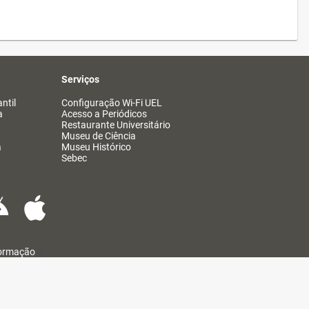
Serviços
ntil
Configuração Wi-Fi UEL
a
Acesso a Periódicos
Restaurante Universitário
Museu de Ciência
a
Museu Histórico
Sebec
formação
@