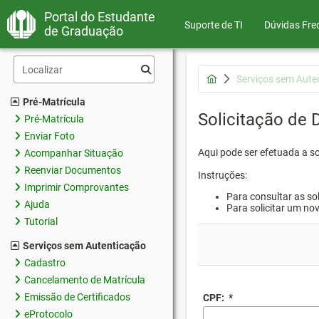
Portal do Estudante
Suporte de TI
Dúvidas Fre
de Graduação
Serviços sem Aute
Pré-Matrícula
Solicitação de
Pré-Matrícula
Enviar Foto
Aqui pode ser efetuada a s
Acompanhar Situação
Reenviar Documentos
Instruções:
Imprimir Comprovantes
Para consultar as sol
Ajuda
Para solicitar um no
Tutorial
Serviços sem Autenticação
Cadastro
Cancelamento de Matrícula
Emissão de Certificados
CPF:
*
eProtocolo