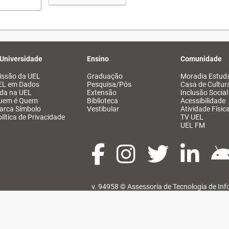
 Universidade
Ensino
Comunidade
issão da UEL
Graduação
Moradia Estuda
EL em Dados
Pesquisa/Pós
Casa de Cultur
ida na UEL
Extensão
Inclusão Social
uem é Quem
Biblioteca
Acessibilidade
arca Símbolo
Vestibular
Atividade Físic
lítica de Privacidade
TV UEL
UEL FM
v. 94958 ©
Assessoria de Tecnologia de In