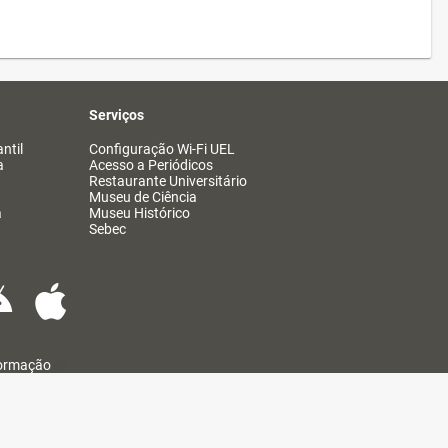
Serviços
ntil
Configuração Wi-Fi UEL
a
Acesso a Periódicos
Restaurante Universitário
Museu de Ciência
a
Museu Histórico
Sebec
formação
@