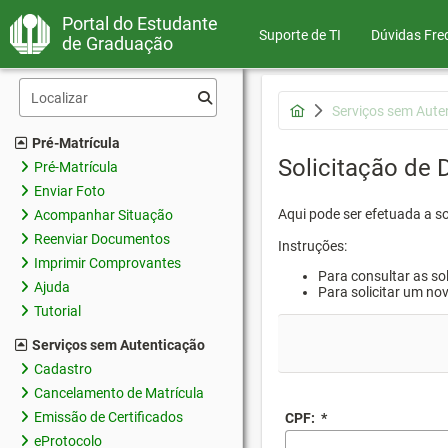
Portal do Estudante
Suporte de TI
Dúvidas Fre
de Graduação
Serviços sem Aute
Pré-Matrícula
Solicitação de
Pré-Matrícula
Enviar Foto
Aqui pode ser efetuada a s
Acompanhar Situação
Reenviar Documentos
Instruções:
Imprimir Comprovantes
Para consultar as sol
Ajuda
Para solicitar um no
Tutorial
Serviços sem Autenticação
Cadastro
Cancelamento de Matrícula
Emissão de Certificados
CPF:
*
eProtocolo