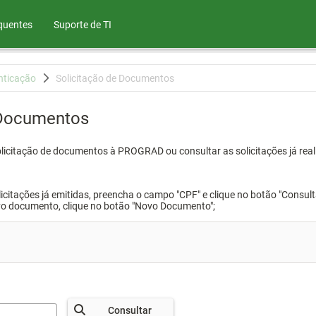
quentes
Suporte de TI
nticação
Solicitação de Documentos
 Documentos
olicitação de documentos à PROGRAD ou consultar as solicitações já real
icitações já emitidas, preencha o campo "CPF" e clique no botão "Consult
vo documento, clique no botão "Novo Documento";
Consultar