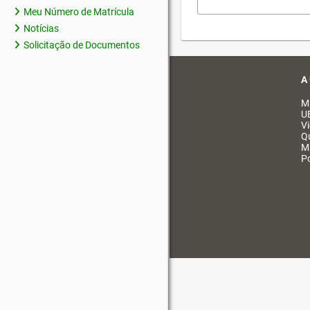
Meu Número de Matrícula
Notícias
Solicitação de Documentos
A
M
U
V
Q
M
Po