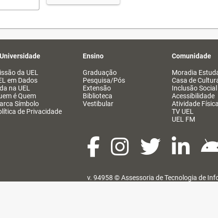
 Universidade
Ensino
Comunidade
issão da UEL
Graduação
Moradia Estuda
EL em Dados
Pesquisa/Pós
Casa de Cultur
ida na UEL
Extensão
Inclusão Social
uem é Quem
Biblioteca
Acessibilidade
arca Símbolo
Vestibular
Atividade Físic
lítica de Privacidade
TV UEL
UEL FM
v. 94958 ©
Assessoria de Tecnologia de In