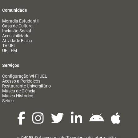
Comunidade
Moradia Estudantil
Casa de Cultura
Inclusão Social
Acessibilidade
Atividade Física
TV UEL
UEL FM
Serviços
Configuração Wi-Fi UEL
Acesso a Periódicos
Restaurante Universitário
Museu de Ciência
Museu Histórico
Sebec
v. 94958 ©
Assessoria de Tecnologia de Informação
@