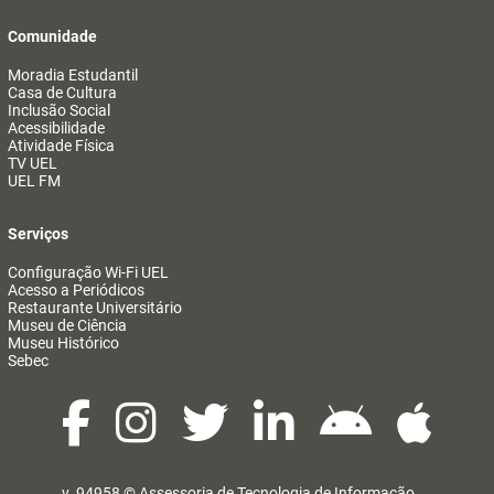
Comunidade
Moradia Estudantil
Casa de Cultura
Inclusão Social
Acessibilidade
Atividade Física
TV UEL
UEL FM
Serviços
Configuração Wi-Fi UEL
Acesso a Periódicos
Restaurante Universitário
Museu de Ciência
Museu Histórico
Sebec
v. 94958 ©
Assessoria de Tecnologia de Informação
@