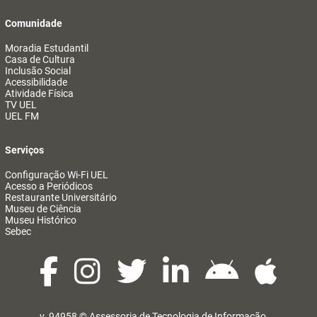
Comunidade
Moradia Estudantil
Casa de Cultura
Inclusão Social
Acessibilidade
Atividade Física
TV UEL
UEL FM
Serviços
Configuração Wi-Fi UEL
Acesso a Periódicos
Restaurante Universitário
Museu de Ciência
Museu Histórico
Sebec
v. 94958 ©
Assessoria de Tecnologia de Informação
@