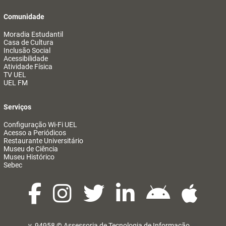
Comunidade
Moradia Estudantil
Casa de Cultura
Inclusão Social
Acessibilidade
Atividade Física
TV UEL
UEL FM
Serviços
Configuração Wi-Fi UEL
Acesso a Periódicos
Restaurante Universitário
Museu de Ciência
Museu Histórico
Sebec
v. 94958 ©
Assessoria de Tecnologia de Informação
@