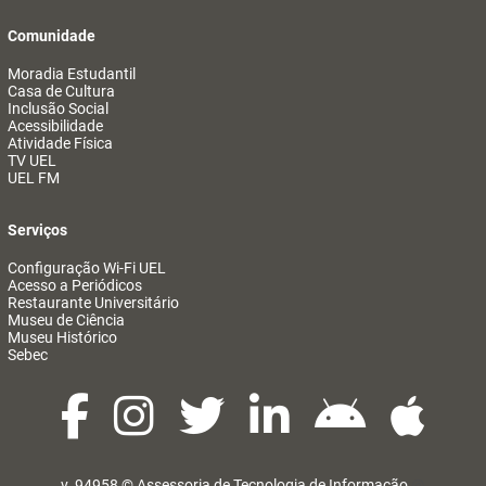
Comunidade
Moradia Estudantil
Casa de Cultura
Inclusão Social
Acessibilidade
Atividade Física
TV UEL
UEL FM
Serviços
Configuração Wi-Fi UEL
Acesso a Periódicos
Restaurante Universitário
Museu de Ciência
Museu Histórico
Sebec
v. 94958 ©
Assessoria de Tecnologia de Informação
@