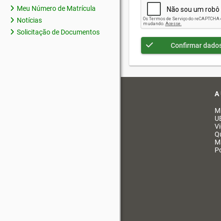
Meu Número de Matrícula
Notícias
Solicitação de Documentos
Confirmar dado
A
M
U
V
Q
M
Po