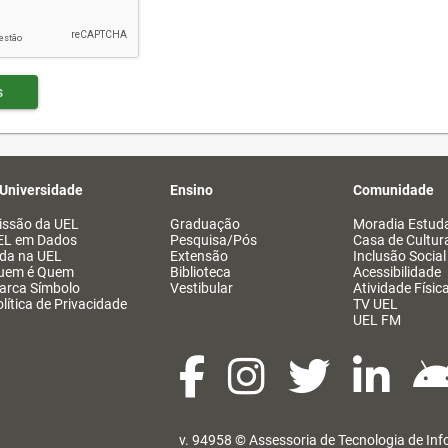
s
 Universidade
Ensino
Comunidade
issão da UEL
Graduação
Moradia Estuda
EL em Dados
Pesquisa/Pós
Casa de Cultur
ida na UEL
Extensão
Inclusão Social
uem é Quem
Biblioteca
Acessibilidade
arca Símbolo
Vestibular
Atividade Físic
lítica de Privacidade
TV UEL
UEL FM
v. 94958 ©
Assessoria de Tecnologia de In