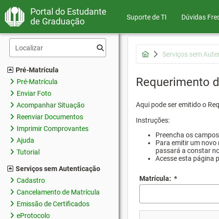
Portal do Estudante
Suporte de TI
Dúvidas Fre
de Graduação
Serviços sem Aute
Pré-Matrícula
Requerimento d
Pré-Matrícula
Enviar Foto
Aqui pode ser emitido o Re
Acompanhar Situação
Reenviar Documentos
Instruções:
Imprimir Comprovantes
Preencha os campos d
Ajuda
Para emitir um novo 
passará a constar no
Tutorial
Acesse esta página 
Serviços sem Autenticação
Matrícula:
*
Cadastro
Cancelamento de Matrícula
Emissão de Certificados
eProtocolo