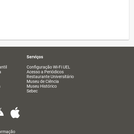
Serviços
ntil
Configuração Wi-Fi UEL
a
Acesso a Periódicos
Restaurante Universitário
Museu de Ciência
a
Museu Histórico
Sebec
formação
@