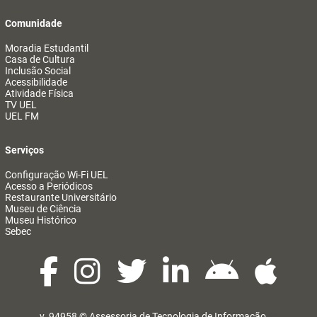
Comunidade
Moradia Estudantil
Casa de Cultura
Inclusão Social
Acessibilidade
Atividade Física
TV UEL
UEL FM
Serviços
Configuração Wi-Fi UEL
Acesso a Periódicos
Restaurante Universitário
Museu de Ciência
Museu Histórico
Sebec
v. 94958 ©
Assessoria de Tecnologia de Informação
@