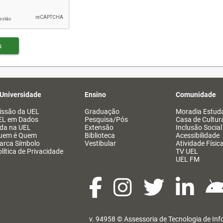
s
 Universidade
Ensino
Comunidade
issão da UEL
Graduação
Moradia Estuda
EL em Dados
Pesquisa/Pós
Casa de Cultur
ida na UEL
Extensão
Inclusão Social
uem é Quem
Biblioteca
Acessibilidade
arca Símbolo
Vestibular
Atividade Físic
lítica de Privacidade
TV UEL
UEL FM
v. 94958 ©
Assessoria de Tecnologia de In