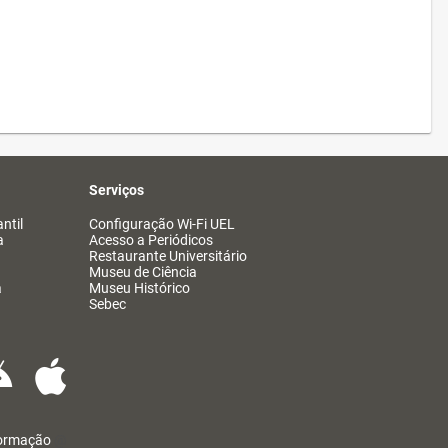
Serviços
ntil
Configuração Wi-Fi UEL
a
Acesso a Periódicos
Restaurante Universitário
Museu de Ciência
a
Museu Histórico
Sebec
formação
@