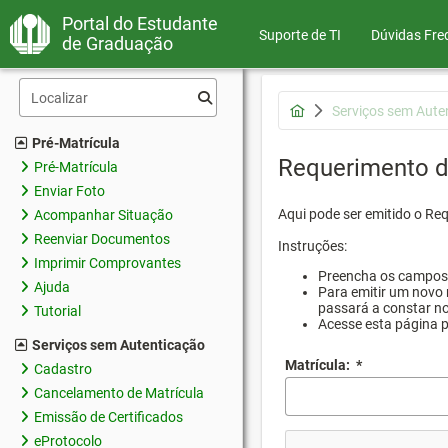
Portal do Estudante
Suporte de TI
Dúvidas Fre
de Graduação
Serviços sem Aute
Pré-Matrícula
Requerimento d
Pré-Matrícula
Enviar Foto
Aqui pode ser emitido o Re
Acompanhar Situação
Reenviar Documentos
Instruções:
Imprimir Comprovantes
Preencha os campos d
Ajuda
Para emitir um novo 
passará a constar no
Tutorial
Acesse esta página 
Serviços sem Autenticação
Matrícula:
*
Cadastro
Cancelamento de Matrícula
Emissão de Certificados
eProtocolo