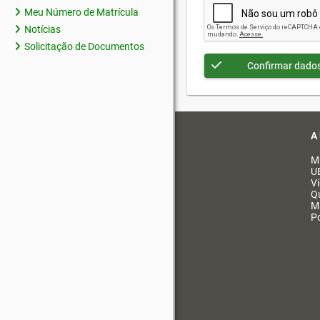
Meu Número de Matrícula
Notícias
Solicitação de Documentos
Confirmar dado
A
M
U
V
Q
M
Po