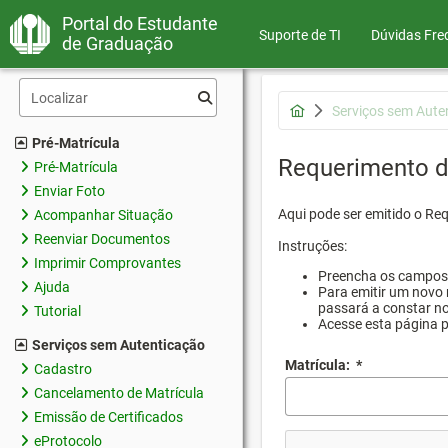
Portal do Estudante
Suporte de TI
Dúvidas Fre
de Graduação
Serviços sem Aute
Pré-Matrícula
Requerimento d
Pré-Matrícula
Enviar Foto
Aqui pode ser emitido o Re
Acompanhar Situação
Reenviar Documentos
Instruções:
Imprimir Comprovantes
Preencha os campos d
Ajuda
Para emitir um novo 
passará a constar no
Tutorial
Acesse esta página 
Serviços sem Autenticação
Matrícula:
*
Cadastro
Cancelamento de Matrícula
Emissão de Certificados
eProtocolo