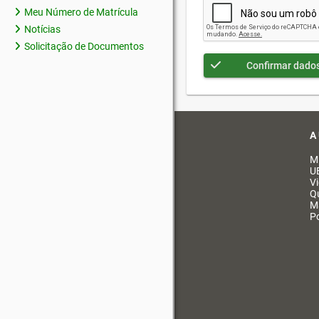
Meu Número de Matrícula
Notícias
Solicitação de Documentos
Confirmar dado
A
M
U
V
Q
M
Po