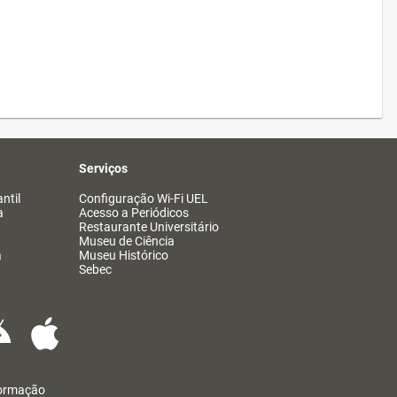
Serviços
ntil
Configuração Wi-Fi UEL
a
Acesso a Periódicos
Restaurante Universitário
Museu de Ciência
a
Museu Histórico
Sebec
formação
@