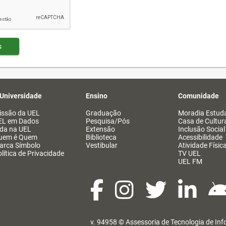
s
 Universidade
Ensino
Comunidade
issão da UEL
Graduação
Moradia Estuda
EL em Dados
Pesquisa/Pós
Casa de Cultur
ida na UEL
Extensão
Inclusão Social
uem é Quem
Biblioteca
Acessibilidade
arca Símbolo
Vestibular
Atividade Físic
lítica de Privacidade
TV UEL
UEL FM
v. 94958 ©
Assessoria de Tecnologia de In