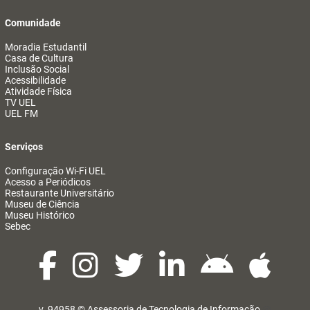
Comunidade
Moradia Estudantil
Casa de Cultura
Inclusão Social
Acessibilidade
Atividade Física
TV UEL
UEL FM
Serviços
Configuração Wi-Fi UEL
Acesso a Periódicos
Restaurante Universitário
Museu de Ciência
Museu Histórico
Sebec
v. 94958 ©
Assessoria de Tecnologia de Informação
@