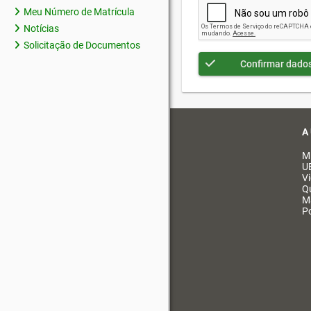
Meu Número de Matrícula
Notícias
Solicitação de Documentos
Confirmar dado
A
M
U
V
Q
M
Po