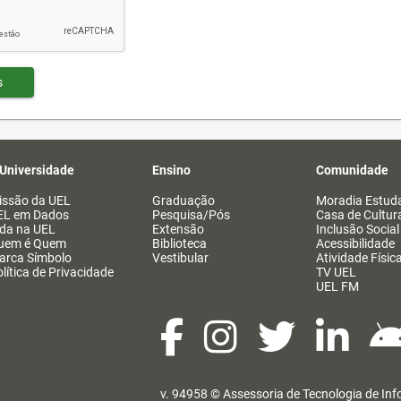
s
 Universidade
Ensino
Comunidade
issão da UEL
Graduação
Moradia Estuda
EL em Dados
Pesquisa/Pós
Casa de Cultur
ida na UEL
Extensão
Inclusão Social
uem é Quem
Biblioteca
Acessibilidade
arca Símbolo
Vestibular
Atividade Físic
lítica de Privacidade
TV UEL
UEL FM
v. 94958 ©
Assessoria de Tecnologia de In