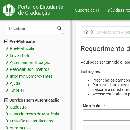
Portal do Estudante
Suporte de TI
Dúvidas Fre
de Graduação
Serviços sem Aute
Pré-Matrícula
Requerimento d
Pré-Matrícula
Enviar Foto
Aqui pode ser emitido o Re
Acompanhar Situação
Reenviar Documentos
Instruções:
Imprimir Comprovantes
Preencha os campos d
Ajuda
Para emitir um novo 
passará a constar no
Tutorial
Acesse esta página 
Serviços sem Autenticação
Matrícula:
*
Cadastro
Cancelamento de Matrícula
Emissão de Certificados
eProtocolo