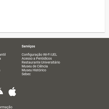
Serviços
ntil
Configuração Wi-Fi UEL
a
Acesso a Periódicos
Restaurante Universitário
Museu de Ciência
a
Museu Histórico
Sebec
formação
@