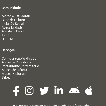
Comunidade
Moradia Estudantil
Casa de Cultura
Inclusão Social
Acessibilidade
Atividade Física
TV UEL
UEL FM
Serviços
Configuração Wi-Fi UEL
Acesso a Periódicos
Restaurante Universitário
Museu de Ciência
Museu Histórico
Sebec
v. 94958 ©
Assessoria de Tecnologia de Informação
@