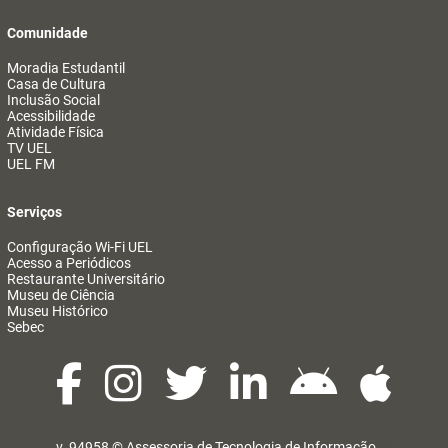
Comunidade
Moradia Estudantil
Casa de Cultura
Inclusão Social
Acessibilidade
Atividade Física
TV UEL
UEL FM
Serviços
Configuração Wi-Fi UEL
Acesso a Periódicos
Restaurante Universitário
Museu de Ciência
Museu Histórico
Sebec
v. 94958 ©
Assessoria de Tecnologia de Informação
@