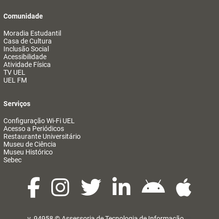
Comunidade
Moradia Estudantil
Casa de Cultura
Inclusão Social
Acessibilidade
Atividade Física
TV UEL
UEL FM
Serviços
Configuração Wi-Fi UEL
Acesso a Periódicos
Restaurante Universitário
Museu de Ciência
Museu Histórico
Sebec
v. 94958 ©
Assessoria de Tecnologia de Informação
@