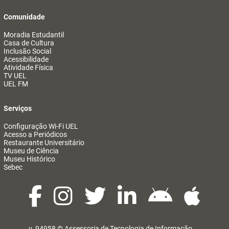
Comunidade
Moradia Estudantil
Casa de Cultura
Inclusão Social
Acessibilidade
Atividade Física
TV UEL
UEL FM
Serviços
Configuração Wi-Fi UEL
Acesso a Periódicos
Restaurante Universitário
Museu de Ciência
Museu Histórico
Sebec
v. 94958 ©
Assessoria de Tecnologia de Informação
@