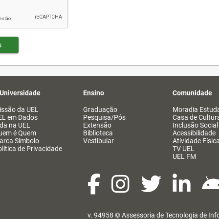
s
 Universidade
Ensino
Comunidade
issão da UEL
Graduação
Moradia Estuda
EL em Dados
Pesquisa/Pós
Casa de Cultur
ida na UEL
Extensão
Inclusão Social
uem é Quem
Biblioteca
Acessibilidade
arca Símbolo
Vestibular
Atividade Físic
lítica de Privacidade
TV UEL
UEL FM
v. 94958 ©
Assessoria de Tecnologia de In