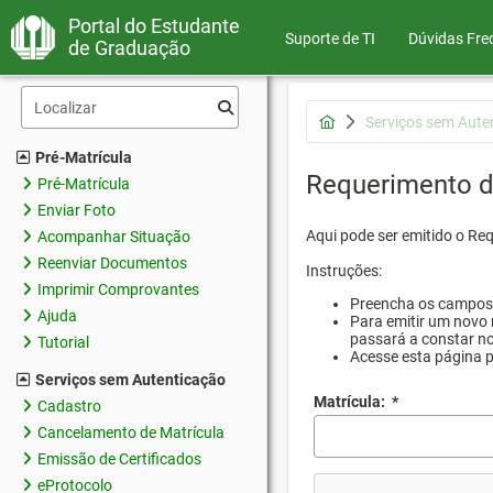
Portal do Estudante
Suporte de TI
Dúvidas Fre
de Graduação
Serviços sem Aute
Pré-Matrícula
Requerimento d
Pré-Matrícula
Enviar Foto
Aqui pode ser emitido o Re
Acompanhar Situação
Reenviar Documentos
Instruções:
Imprimir Comprovantes
Preencha os campos d
Ajuda
Para emitir um novo 
passará a constar no
Tutorial
Acesse esta página 
Serviços sem Autenticação
Matrícula:
*
Cadastro
Cancelamento de Matrícula
Emissão de Certificados
eProtocolo