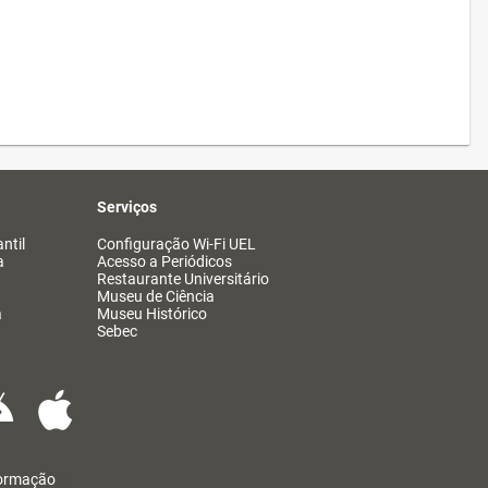
Serviços
ntil
Configuração Wi-Fi UEL
a
Acesso a Periódicos
Restaurante Universitário
Museu de Ciência
a
Museu Histórico
Sebec
formação
@