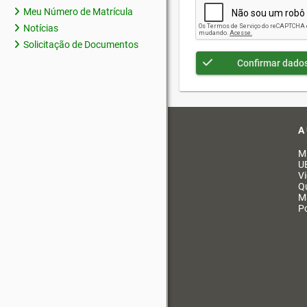
Meu Número de Matrícula
Notícias
Solicitação de Documentos
Confirmar dado
A
M
U
V
Q
M
Po