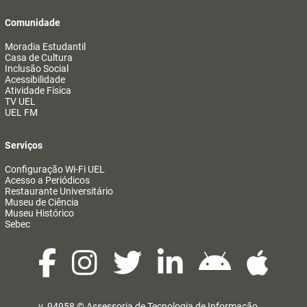
Comunidade
Moradia Estudantil
Casa de Cultura
Inclusão Social
Acessibilidade
Atividade Física
TV UEL
UEL FM
Serviços
Configuração Wi-Fi UEL
Acesso a Periódicos
Restaurante Universitário
Museu de Ciência
Museu Histórico
Sebec
v. 94958 ©
Assessoria de Tecnologia de Informação
@