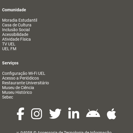
Comunidade
Moradia Estudantil
Casa de Cultura
Inclusão Social
Acessibilidade
Atividade Física
TV UEL
UEL FM
Serviços
Configuração Wi-Fi UEL
Acesso a Periódicos
Restaurante Universitário
Museu de Ciência
Museu Histórico
Sebec
v. 94958 ©
Assessoria de Tecnologia de Informação
@