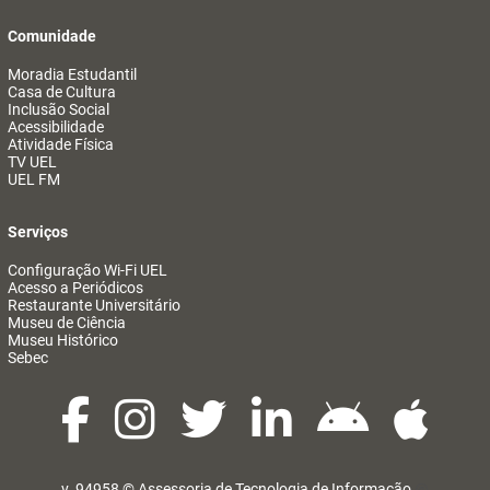
Comunidade
Moradia Estudantil
Casa de Cultura
Inclusão Social
Acessibilidade
Atividade Física
TV UEL
UEL FM
Serviços
Configuração Wi-Fi UEL
Acesso a Periódicos
Restaurante Universitário
Museu de Ciência
Museu Histórico
Sebec
v. 94958 ©
Assessoria de Tecnologia de Informação
@