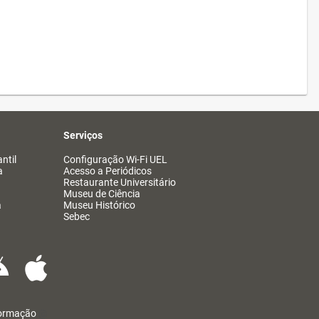
Serviços
ntil
Configuração Wi-Fi UEL
a
Acesso a Periódicos
Restaurante Universitário
Museu de Ciência
a
Museu Histórico
Sebec
formação
@