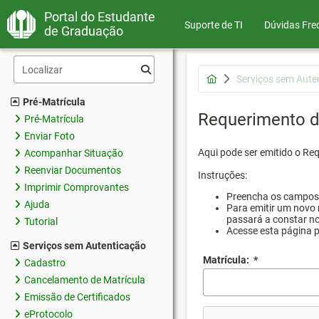
Portal do Estudante
Suporte de TI
Dúvidas Fre
de Graduação
Serviços sem Aute
Pré-Matrícula
Requerimento d
Pré-Matrícula
Enviar Foto
Aqui pode ser emitido o Re
Acompanhar Situação
Reenviar Documentos
Instruções:
Imprimir Comprovantes
Preencha os campos d
Ajuda
Para emitir um novo 
passará a constar no
Tutorial
Acesse esta página 
Serviços sem Autenticação
Matrícula:
*
Cadastro
Cancelamento de Matrícula
Emissão de Certificados
eProtocolo