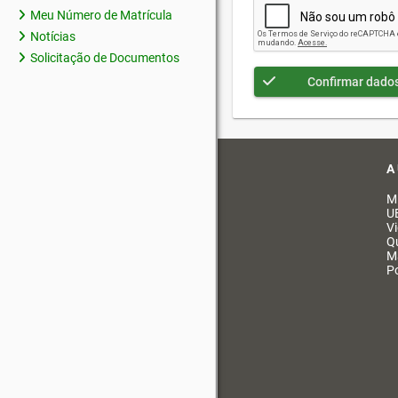
Meu Número de Matrícula
Notícias
Solicitação de Documentos
Confirmar dado
A
M
U
V
Q
M
Po