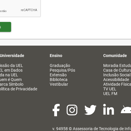
s
 Universidade
Ensino
Comunidade
issão da UEL
Graduação
Moradia Estuda
EL em Dados
Pesquisa/Pós
Casa de Cultur
ida na UEL
Extensão
Inclusão Social
uem é Quem
Biblioteca
Acessibilidade
arca Símbolo
Vestibular
Atividade Físic
lítica de Privacidade
TV UEL
UEL FM
v. 94958 ©
Assessoria de Tecnologia de In