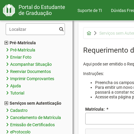
Portal do Estudante
Suporte de TI
Dúvidas Fre
de Graduação
Serviços sem Aute
Pré-Matrícula
Requerimento d
Pré-Matrícula
Enviar Foto
Aqui pode ser emitido o Re
Acompanhar Situação
Reenviar Documentos
Instruções:
Imprimir Comprovantes
Preencha os campos d
Ajuda
Para emitir um novo 
passará a constar no
Tutorial
Acesse esta página 
Serviços sem Autenticação
Matrícula:
*
Cadastro
Cancelamento de Matrícula
Emissão de Certificados
eProtocolo