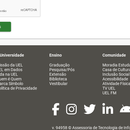
s
 Universidade
Ensino
Comunidade
issão da UEL
Graduação
Moradia Estuda
EL em Dados
Pesquisa/Pós
Casa de Cultur
ida na UEL
Extensão
Inclusão Social
uem é Quem
Biblioteca
Acessibilidade
arca Símbolo
Vestibular
Atividade Físic
lítica de Privacidade
TV UEL
UEL FM
v. 94958 ©
Assessoria de Tecnologia de In