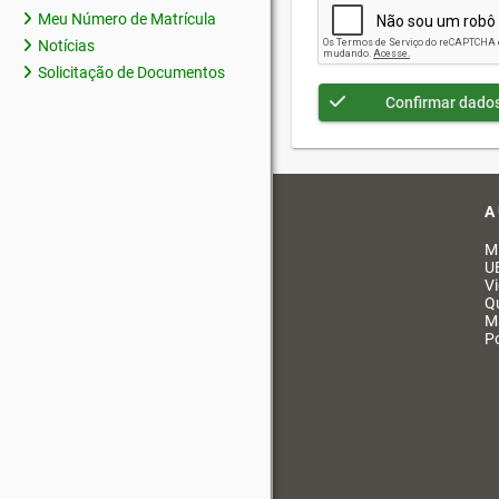
Meu Número de Matrícula
Notícias
Solicitação de Documentos
Confirmar dado
A
M
U
V
Q
M
Po