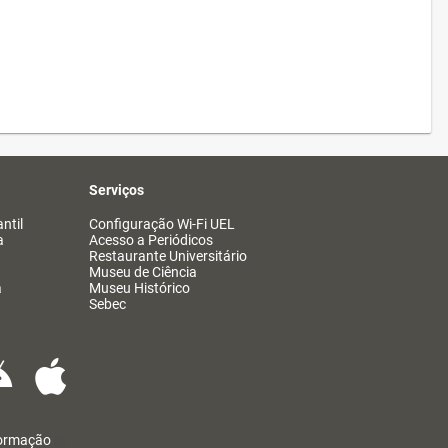
Serviços
ntil
Configuração Wi-Fi UEL
a
Acesso a Periódicos
Restaurante Universitário
Museu de Ciência
a
Museu Histórico
Sebec
formação
@