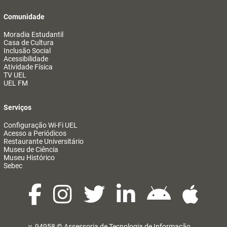
Comunidade
Moradia Estudantil
Casa de Cultura
Inclusão Social
Acessibilidade
Atividade Física
TV UEL
UEL FM
Serviços
Configuração Wi-Fi UEL
Acesso a Periódicos
Restaurante Universitário
Museu de Ciência
Museu Histórico
Sebec
v. 94958 ©
Assessoria de Tecnologia de Informação
@