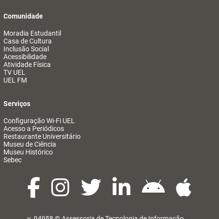
Comunidade
Moradia Estudantil
Casa de Cultura
Inclusão Social
Acessibilidade
Atividade Física
TV UEL
UEL FM
Serviços
Configuração Wi-Fi UEL
Acesso a Periódicos
Restaurante Universitário
Museu de Ciência
Museu Histórico
Sebec
v. 94958 ©
Assessoria de Tecnologia de Informação
@