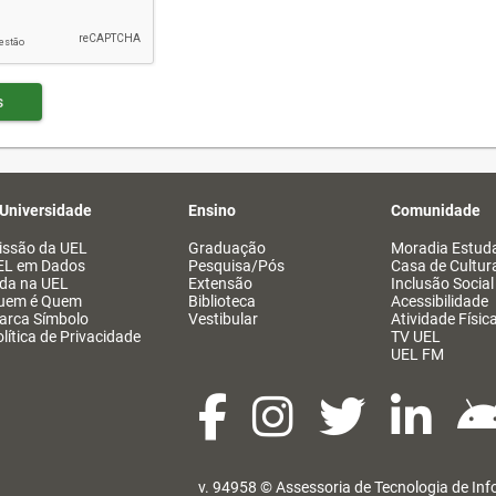
s
 Universidade
Ensino
Comunidade
issão da UEL
Graduação
Moradia Estuda
EL em Dados
Pesquisa/Pós
Casa de Cultur
ida na UEL
Extensão
Inclusão Social
uem é Quem
Biblioteca
Acessibilidade
arca Símbolo
Vestibular
Atividade Físic
lítica de Privacidade
TV UEL
UEL FM
v. 94958 ©
Assessoria de Tecnologia de In