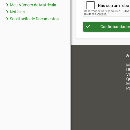
Meu Número de Matrícula
Notícias
Solicitação de Documentos
Confirmar dado
A
M
U
V
Q
M
Po