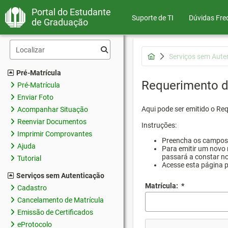
Portal do Estudante
Suporte de TI
Dúvidas Fre
de Graduação
Serviços sem Aute
Pré-Matrícula
Requerimento d
Pré-Matrícula
Enviar Foto
Aqui pode ser emitido o Re
Acompanhar Situação
Reenviar Documentos
Instruções:
Imprimir Comprovantes
Preencha os campos d
Ajuda
Para emitir um novo 
passará a constar no
Tutorial
Acesse esta página 
Serviços sem Autenticação
Matrícula:
*
Cadastro
Cancelamento de Matrícula
Emissão de Certificados
eProtocolo