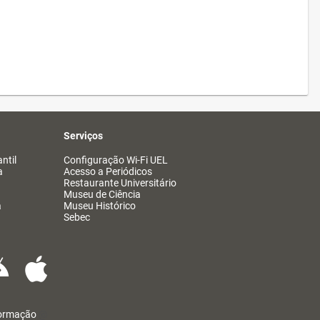
Serviços
ntil
Configuração Wi-Fi UEL
a
Acesso a Periódicos
Restaurante Universitário
Museu de Ciência
a
Museu Histórico
Sebec
formação
@