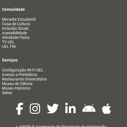
Comunidade
Moradia Estudantil
Casa de Cultura
Inclusão Social
Acessibilidade
Atividade Física
TV UEL
UEL FM
Serviços
Configuração Wi-Fi UEL
Acesso a Periódicos
Restaurante Universitário
Museu de Ciência
Museu Histórico
Sebec
v. 94958 ©
Assessoria de Tecnologia de Informação
@