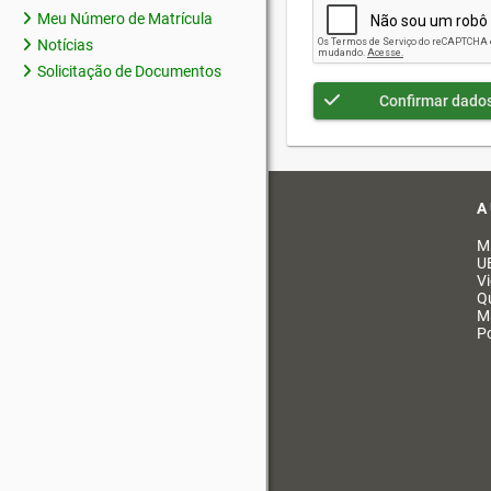
Meu Número de Matrícula
Notícias
Solicitação de Documentos
Confirmar dado
A
M
U
V
Q
M
Po