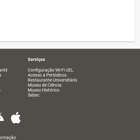
Serviços
ntil
Configuração Wi-Fi UEL
a
Acesso a Periódicos
Restaurante Universitário
Museu de Ciência
a
Museu Histórico
Sebec
formação
@