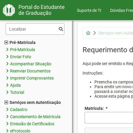
Portal do Estudante
Suporte de TI
Dúvidas Fre
de Graduação
Serviços sem Aute
Pré-Matrícula
Requerimento d
Pré-Matrícula
Enviar Foto
Aqui pode ser emitido o Re
Acompanhar Situação
Reenviar Documentos
Instruções:
Imprimir Comprovantes
Preencha os campos d
Ajuda
Para emitir um novo 
passará a constar no
Tutorial
Acesse esta página 
Serviços sem Autenticação
Matrícula:
*
Cadastro
Cancelamento de Matrícula
Emissão de Certificados
eProtocolo