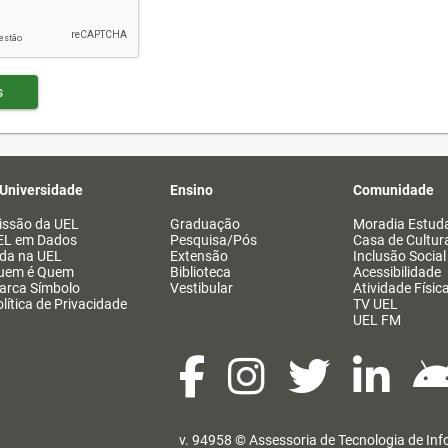
s
 Universidade
Ensino
Comunidade
issão da UEL
Graduação
Moradia Estuda
EL em Dados
Pesquisa/Pós
Casa de Cultur
ida na UEL
Extensão
Inclusão Social
uem é Quem
Biblioteca
Acessibilidade
arca Símbolo
Vestibular
Atividade Físic
lítica de Privacidade
TV UEL
UEL FM
v. 94958 ©
Assessoria de Tecnologia de In