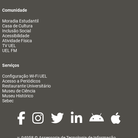
Comunidade
Moradia Estudantil
Casa de Cultura
Inclusão Social
Acessibilidade
Atividade Física
TV UEL
UEL FM
Serviços
Configuração Wi-Fi UEL
Acesso a Periódicos
Restaurante Universitário
Museu de Ciência
Museu Histórico
Sebec
v. 94958 ©
Assessoria de Tecnologia de Informação
@