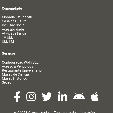
Comunidade
Moradia Estudantil
Casa de Cultura
Inclusão Social
Acessibilidade
Atividade Física
TV UEL
UEL FM
Serviços
Configuração Wi-Fi UEL
Acesso a Periódicos
Restaurante Universitário
Museu de Ciência
Museu Histórico
Sebec
v. 94958 ©
Assessoria de Tecnologia de Informação
@