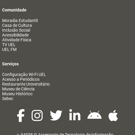
Comunidade
Moradia Estudantil
Casa de Cultura
Inclusão Social
Acessibilidade
Atividade Física
TV UEL
UEL FM
Serviços
Configuração Wi-Fi UEL
Acesso a Periódicos
Restaurante Universitário
Museu de Ciência
Museu Histórico
Sebec
v. 94958 ©
Assessoria de Tecnologia de Informação
@