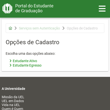
Portal do Estudante
Toggle
de Graduação
Serviços sem Autenticação
Opções de Cadastro
Opções de Cadastro
Escolha uma das opções abaixo:
Estudante Ativo
Estudante Egresso
A Universidade
Missão da UEL
UEL em Dados
Vida na UEL
Quem é Quem