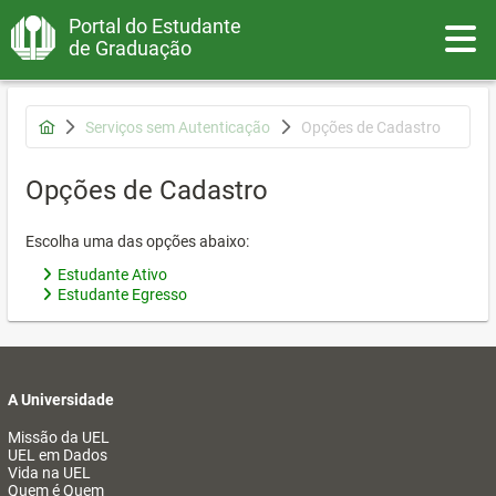
Portal do Estudante
Toggle
de Graduação
Serviços sem Autenticação
Opções de Cadastro
Opções de Cadastro
Escolha uma das opções abaixo:
Estudante Ativo
Estudante Egresso
A Universidade
Missão da UEL
UEL em Dados
Vida na UEL
Quem é Quem