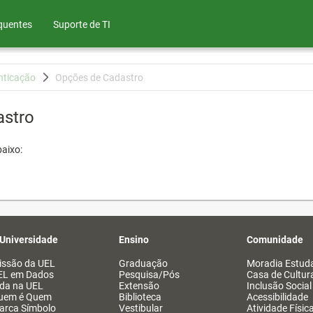
quentes
Suporte de TI
nticação
Opções de Cadastro
astro
aixo:
 Universidade
Ensino
Comunidade
issão da UEL
Graduação
Moradia Estuda
EL em Dados
Pesquisa/Pós
Casa de Cultur
ida na UEL
Extensão
Inclusão Social
uem é Quem
Biblioteca
Acessibilidade
arca Símbolo
Vestibular
Atividade Físic