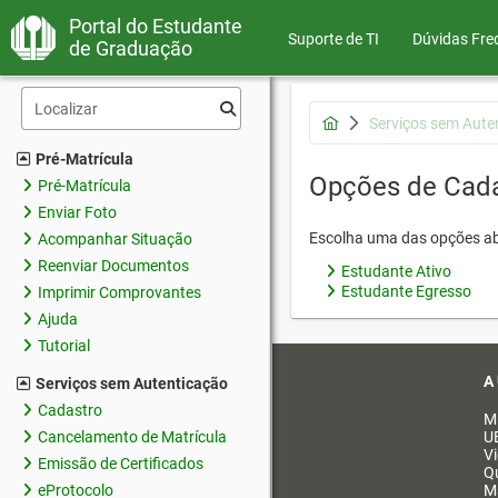
Portal do Estudante
Suporte de TI
Dúvidas Fre
de Graduação
Serviços sem Aute
Pré-Matrícula
Opções de Cad
Pré-Matrícula
Enviar Foto
Escolha uma das opções ab
Acompanhar Situação
Reenviar Documentos
Estudante Ativo
Estudante Egresso
Imprimir Comprovantes
Ajuda
Tutorial
A
Serviços sem Autenticação
Cadastro
M
Cancelamento de Matrícula
U
V
Emissão de Certificados
Q
eProtocolo
M