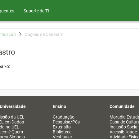
quentes
Suporte de TI
nticação
Opções de Cadastro
astro
aixo:
 Universidade
Ensino
Comunidade
issão da UEL
Graduação
Moradia Estuda
EL em Dados
Pesquisa/Pós
Casa de Cultur
ida na UEL
Extensão
Inclusão Social
uem é Quem
Biblioteca
Acessibilidade
arca Símbolo
Vestibular
Atividade Físic