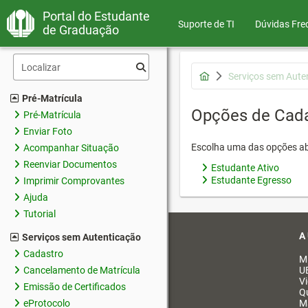
Portal do Estudante
Suporte de TI
Dúvidas Fre
de Graduação
Serviços sem Aute
Pré-Matrícula
Opções de Cad
Pré-Matrícula
Enviar Foto
Escolha uma das opções ab
Acompanhar Situação
Reenviar Documentos
Estudante Ativo
Estudante Egresso
Imprimir Comprovantes
Ajuda
Tutorial
A
Serviços sem Autenticação
Cadastro
M
Cancelamento de Matrícula
U
V
Emissão de Certificados
Q
eProtocolo
M