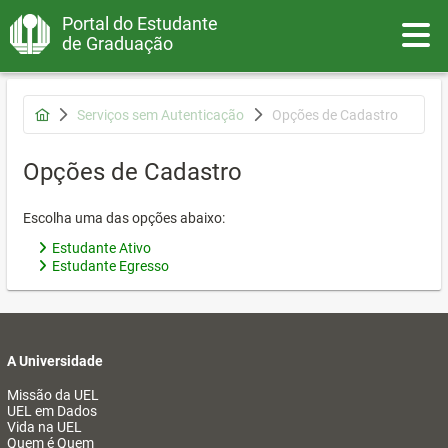
Portal do Estudante
Toggle
de Graduação
Serviços sem Autenticação
Opções de Cadastro
Opções de Cadastro
Escolha uma das opções abaixo:
Estudante Ativo
Estudante Egresso
A Universidade
Missão da UEL
UEL em Dados
Vida na UEL
Quem é Quem