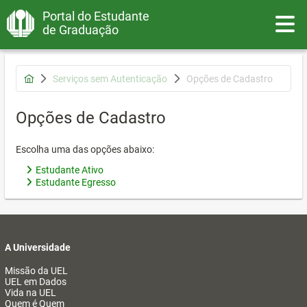
Portal do Estudante
Toggle
de Graduação
Serviços sem Autenticação
Opções de Cadastro
Opções de Cadastro
Escolha uma das opções abaixo:
Estudante Ativo
Estudante Egresso
A Universidade
Missão da UEL
UEL em Dados
Vida na UEL
Quem é Quem