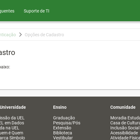
quentes
Suporte de TI
nticação
Opções de Cadastro
astro
aixo:
 Universidade
Ensino
Comunidade
issão da UEL
Graduação
Moradia Estuda
EL em Dados
Pesquisa/Pós
Casa de Cultur
ida na UEL
Extensão
Inclusão Social
uem é Quem
Biblioteca
Acessibilidade
arca Símbolo
Vestibular
Atividade Físic