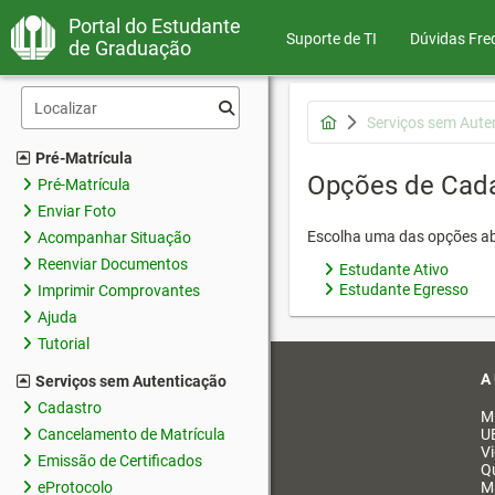
Portal do Estudante
Suporte de TI
Dúvidas Fre
de Graduação
Serviços sem Aute
Pré-Matrícula
Opções de Cad
Pré-Matrícula
Enviar Foto
Escolha uma das opções ab
Acompanhar Situação
Reenviar Documentos
Estudante Ativo
Estudante Egresso
Imprimir Comprovantes
Ajuda
Tutorial
A
Serviços sem Autenticação
Cadastro
M
Cancelamento de Matrícula
U
V
Emissão de Certificados
Q
eProtocolo
M