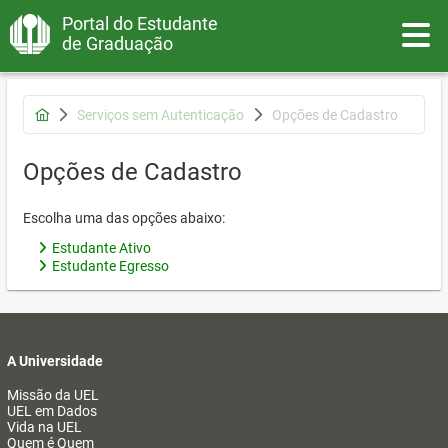
Portal do Estudante
Toggle
de Graduação
Serviços sem Autenticação
Opções de Cadastro
Opções de Cadastro
Escolha uma das opções abaixo:
Estudante Ativo
Estudante Egresso
A Universidade
Missão da UEL
UEL em Dados
Vida na UEL
Quem é Quem