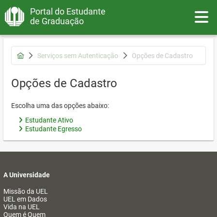
Portal do Estudante
Toggle
de Graduação
Serviços sem Autenticação
Opções de Cadastro
Opções de Cadastro
Escolha uma das opções abaixo:
Estudante Ativo
Estudante Egresso
A Universidade
Missão da UEL
UEL em Dados
Vida na UEL
Quem é Quem