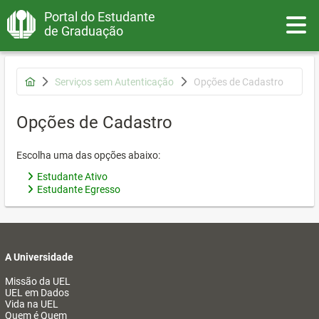
Portal do Estudante
Toggle
de Graduação
Serviços sem Autenticação
Opções de Cadastro
Opções de Cadastro
Escolha uma das opções abaixo:
Estudante Ativo
Estudante Egresso
A Universidade
Missão da UEL
UEL em Dados
Vida na UEL
Quem é Quem