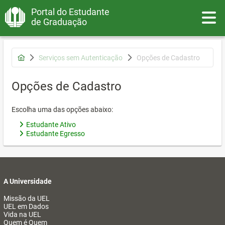
Portal do Estudante
Toggle
de Graduação
Serviços sem Autenticação
Opções de Cadastro
Opções de Cadastro
Escolha uma das opções abaixo:
Estudante Ativo
Estudante Egresso
A Universidade
Missão da UEL
UEL em Dados
Vida na UEL
Quem é Quem