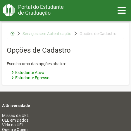
Portal do Estudante
Toggle
de Graduação
Serviços sem Autenticação
Opções de Cadastro
Opções de Cadastro
Escolha uma das opções abaixo:
Estudante Ativo
Estudante Egresso
A Universidade
Missão da UEL
UEL em Dados
Vida na UEL
Quem é Quem