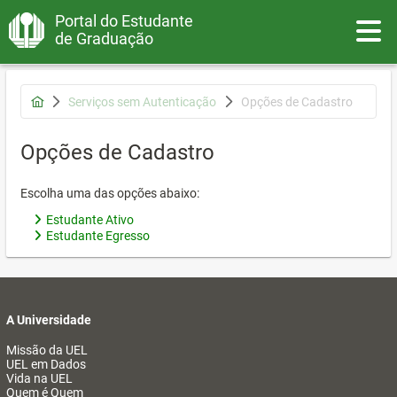
Portal do Estudante
Toggle
de Graduação
Serviços sem Autenticação
Opções de Cadastro
Opções de Cadastro
Escolha uma das opções abaixo:
Estudante Ativo
Estudante Egresso
A Universidade
Missão da UEL
UEL em Dados
Vida na UEL
Quem é Quem